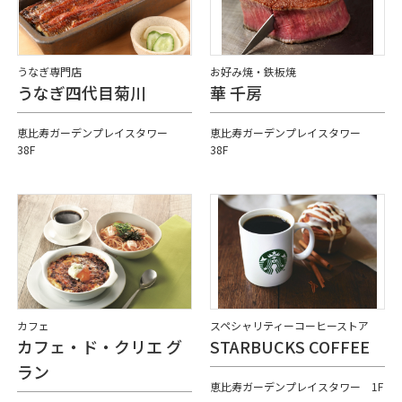
うなぎ専門店
お好み焼・鉄板焼
うなぎ四代目菊川
華 千房
恵比寿ガーデンプレイスタワー
恵比寿ガーデンプレイスタワー
38F
38F
カフェ
スペシャリティーコーヒーストア
カフェ・ド・クリエ グ
STARBUCKS COFFEE
ラン
恵比寿ガーデンプレイスタワー 1F