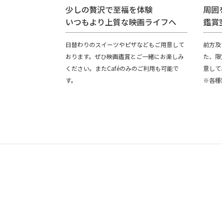
少しの贅沢で至福を体験
周囲
いつもより上質な映画ライフへ
鑑賞
日替わりのスイーツやピザなどもご用意して
前方及
おります。ぜひ映画鑑賞とご一緒にお楽しみ
た、限
ください。またCaféのみのご利用も可能で
意して
す。
※各種