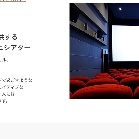
供する
ニシアター
カル、
ジで過ごすような
エイティブな
」人には
ます。