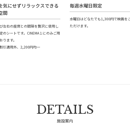
を気にせずリラックスできる
毎週水曜日限定
空間
水曜日はどなたでも1,300円で映画を
ただけます。
び左右の座席との間隔を贅沢に使用し
定のシートです。CINEMA１にのみご用
おります。
割引適用外、2,200円均一
DETAILS
施設案内