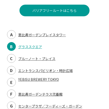
バリアフリールートはこちら
A
恵比寿ガーデンプレイスタワー
B
グラススクエア
C
ブルーノート・プレイス
D
エントランスパビリオン・
時計広場
YEBISU BREWERY TOKYO
E
F
恵比寿ガーデンテラス弐番館
G
センタープラザ／フーディーズ・
ガーデン