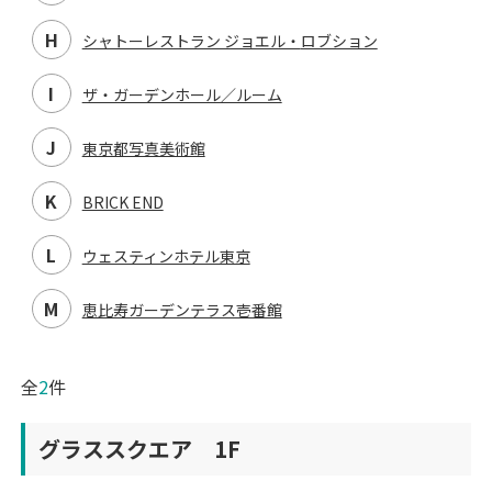
H
シャトーレストラン ジョエル・
ロブション
I
ザ・ガーデンホール／ルーム
J
東京都写真美術館
K
BRICK END
L
ウェスティンホテル東京
M
恵比寿ガーデンテラス壱番館
全
2
件
グラススクエア 1F