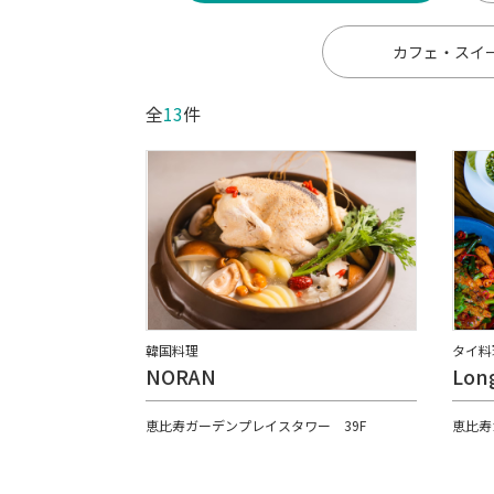
カフェ・スイ
全
13
件
韓国料理
タイ料
NORAN
Lon
恵比寿ガーデンプレイスタワー 39F
恵比寿