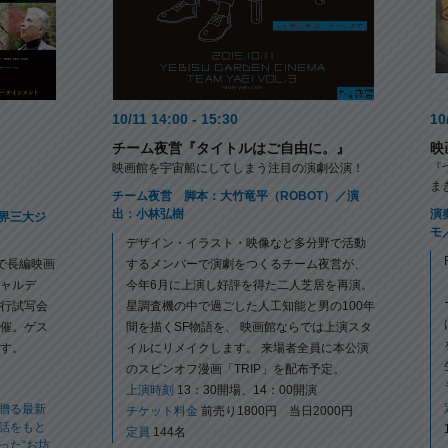
10/11 14:00 - 15:30
10
チーム夜営『タイトルはご自由に。』
映
映画館を宇宙船にしてしまう注目の演劇公演！
『
ま
チーム夜営 脚本：大竹竜平（ROBOT）／演
出：小林弘樹
演
界三大ジ
モ
デザイン・イラスト・映像など多分野で活動
』で長編映画
するメンバーで演劇をつくるチーム夜営が、
ャルデ
今年6月に上演し好評を得た二人芝居を再演。
行試写会
星調査機の中で過ごした人工知能と男の100年
催。ゲス
間を描くSF物語を、 映画館ならでは上演スタ
す。
イルにリメイクします。 来場者全員に本公演
のスピンオフ漫画「TRIP」を配布予定。
上演時刻
13：30開場、14：00開演
が贈る最新
チケット料金
前売り1800円 当日2000円
話をもと
定員
144名
った“お坊