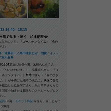
/12 16:45 - 18:15
画館で見る・聴く 絵本朗読会
つみきのいえ』『ゴールデンタイム』『金の
きば』
奏：近藤研二／烏田晴奈 ほか 朗読：イノト
／安川亜希
ROBOT所属の映像作家、加藤久仁生さん
（『つみきのいえ』）、稲葉卓也さん（『ゴ
ールデンタイム』）坂井治さん（『金のまき
ば』）が手掛けた絵本の朗読に、映像で音楽
を担当した近藤研二さん、烏田晴奈さんらの
生演奏を加えた１日限りのスペシャルプログ
ラム。
定員
80名
チケット料金
前売り、当日ともに
1000円