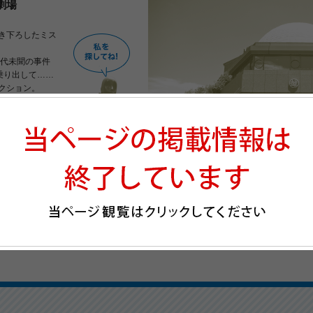
劇場
き下ろしたミス
前代未聞の事件
乗り出して……
クション。
店内放送にヒン
～ / 16:10～
ション：合田慎二郎（声優）
事件が勃発。なんと多数のマネキンたちが人間に変身し、逃走を始めたのだ！デパート
の首謀者「マリリン」を追いかけ始めた！さて、謎解きは如何に。