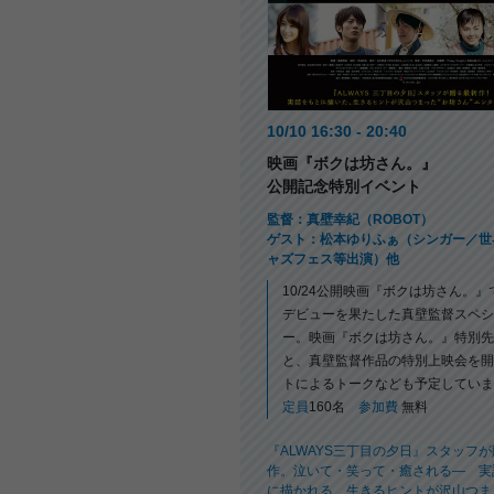
10/10 16:30 - 20:40
映画『ボクは坊さん。』
公開記念特別イベント
監督：真壁幸紀（ROBOT）
ゲスト：松本ゆりふぁ（シンガー／世
ャズフェス等出演）他
10/24公開映画『ボクは坊さん。
デビューを果たした真壁監督スペシ
ー。映画『ボクは坊さん。』特別先
と、真壁監督作品の特別上映会を開
トによるトークなども予定していま
定員
160名
参加費
無料
『ALWAYS三丁目の夕日』スタッフ
作。泣いて・笑って・癒される― 実
に描かれる、生きるヒントが沢山つま