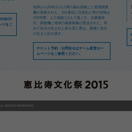
地球から2000人の人間の脳を搭載した星間調査
機が発射された。101番目に目覚めた男の任期は
100年間、人工知能と2人で過ごす。任務最終
OBOT
日、調査機に地球の最新映像が受信された。初
ページをご
めて自分の生まれた星を見た男は、最後に自分
の生きた証を残す。
チケット予約・お問合せは
チーム夜営ホー
ムページ
をご参照ください。
ALL RIGHTS RESERVED