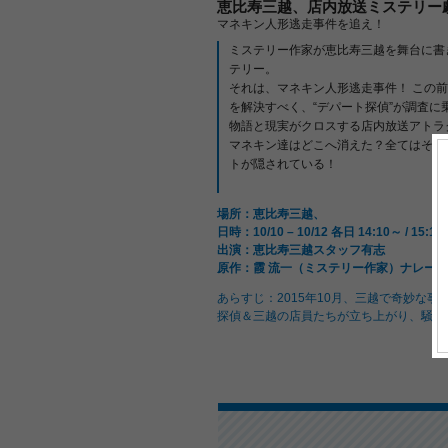
恵比寿三越、店内放送ミステリー
マネキン人形逃走事件を追え！
ミステリー作家が恵比寿三越を舞台に書
テリー。
それは、マネキン人形逃走事件！ この
を解決すべく、“デパート探偵”が調査に
物語と現実がクロスする店内放送アトラ
マネキン達はどこへ消えた？全てはその
トが隠されている！
場所：恵比寿三越、
日時：10/10 – 10/12 各日 14:10～ / 15:10
出演：恵比寿三越スタッフ有志
原作：霞 流一（ミステリー作家）ナレー
あらすじ：2015年10月、三越で奇妙な
探偵＆三越の店員たちが立ち上がり、騒動