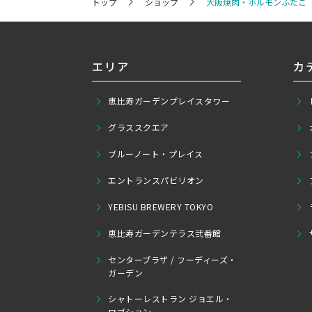
トップ
ショップ
大阪焼肉・ホルモンふたご
エリア
カ
恵比寿ガーデンプレイスタワー
グラススクエア
ブルーノート・プレイス
エントランスパビリオン
YEBISU BREWERY TOKYO
恵比寿ガーデンテラス弐番館
センタープラザ / フーディーズ・
ガーデン
シャトーレストラン ジョエル・
ロブション