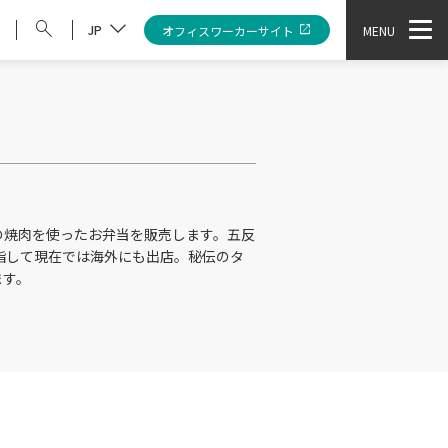
JP
オフィスワーカーサイト
MENU
の焼肉を使ったお弁当を販売します。五反
指して現在では海外にも出店。秘伝のタ
ます。