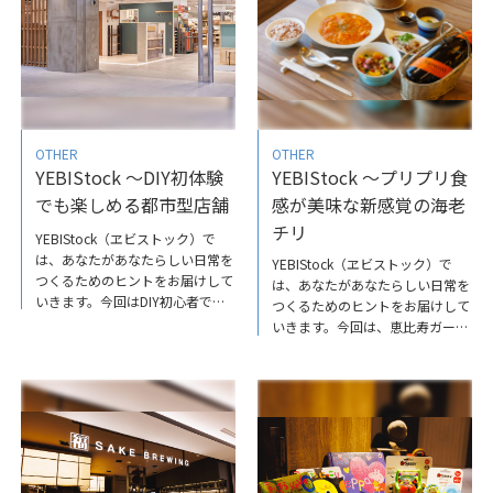
います。大切な人の誕生石キャン
鮮系が登場し、1年を通しておで
ドルを選んで、プレゼントするの
んを楽しめます。日本酒や焼酎を
はいかがでしょうか。ホワイトデ
はじめ、アルコールメニューも豊
ーのお返しとしても喜ばれそうで
富に取り揃えているので、日本各
す♪詳しくはこちらか
地の銘酒などお好きな酒を片手
ら YEBIStock～SORA恵比寿店で
に、熱々のおでんを楽しむのはい
ギフト選び
かがでしょうか。詳しくはこちら
OTHER
OTHER
からYEBIStock～日本人のたしな
YEBIStock ～DIY初体験
YEBIStock ～プリプリ食
み熱々おでんとお酒
でも楽しめる都市型店舗
感が美味な新感覚の海老
チリ
YEBIStock（ヱビストック）で
は、あなたがあなたらしい日常を
YEBIStock（ヱビストック）で
つくるための​ヒントをお届けして
は、あなたがあなたらしい日常を
いきます。今回はDIY初心者でも
つくるための​ヒントをお届けして
気軽に立ち寄り、実際に体験しな
いきます。今回は、恵比寿ガーデ
がら、DIYの楽しさを身近に感じ
ンプレイスタワー39階からの景
ることができる『DCMDIYplace』
色を眺めながら、夜の接待はもち
のご紹介です。賃貸でも手軽に模
ろんのこと、ランチ会食にも活用
様替えが楽しめるので、ぜひ一度
できる『LUCISGARDEN恵比寿』
訪れて、毎日の暮らしを彩るヒン
のご紹介です。 おすすめの逸品
トを探してみてはいかがでしょう
は『モッツアレラ入り海老のオリ
か。詳しくはこちらから
エンタルチリソース』。新感覚の
YEBIStock～DIY初体験でも楽し