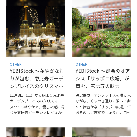
温まる、冬の恵比寿＆おうちデー
らではの特別メニューやイベント
ト
を満喫してみてはいかが。公開記
事はこちらYEBIStock～ウェステ
ィンホテル東京で過ごす、特別な
クリスマス
OTHER
OTHER
YEBIStock ～華やかな灯
YEBIStock ～都会のオア
りが包む、恵比寿ガーデ
シス「サッポロ広場」が
ンプレイスのクリスマス
育む、恵比寿の魅力
デート
11月8日（土）から始まる恵比寿
恵比寿ガーデンプレイスを横に見
ガーデンプレイスのクリスマ
ながら、くすのき通りに沿って歩
ス????✨華やかで、優しい光に満
くと緑豊かな「サッポロ広場」が
ちた恵比寿ガーデンプレイスのク
あるのはご存知でしょうか。日頃
リスマスに大切な人と一緒にぜひ
の忙しさから心身を解放してくれ
訪れてみて。公開記事はこちらか
るサッポロ広場では、緑を通じた
らご覧ください♪YEBIStock～華
様々な取組みを行っています。ぜ
やかな灯りが包む、恵比寿ガーデ
ひご覧ください。YEBIStock～都