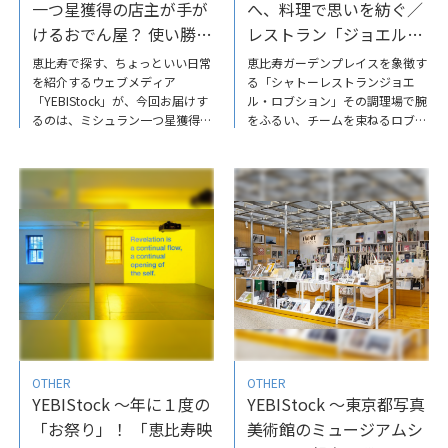
一つ星獲得の店主が手が
へ、料理で思いを紡ぐ／
けるおでん屋？ 使い勝手
レストラン「ジョエル・
のいい日本酒バー「青ち
ロブション」関谷健一朗
恵比寿で探す、ちょっといい日常
恵比寿ガーデンプレイスを象徴す
ょうちん」
シェフ
を紹介するウェブメディア
る「シャトーレストランジョエ
「YEBIStock」が、今回お届けす
ル・ロブション」その調理場で腕
るのは、ミシュラン一つ星獲得の
をふるい、チームを束ねるロブシ
店主が手がける日本酒バー「青ち
ョン氏の愛弟子、関谷エグゼクテ
ょうちん」。丁寧につくられた料
ィブシェフ（総料理長）は、２０
理、国内外から集めたお酒、圧巻
２３年に「M.O.F.（フランス国家
の音響システムで鳴らされる音♪
最優秀職人章）」を料理部門では
一流の料理人が本気で集めた〝い
日本人として初めて受章されまし
いもの〟を、肩肘張らずに普段使
た。今回は、関谷エグゼクティブ
いできる。そういった上質なカジ
シェフに、料理への想いと、これ
ュアルに出合える「青ちょうち
からについてお話を伺っていま
ん」に、ぜひ訪れてみては？ミシ
す。ぜひ、インタビュー記事をご
ュラン一つ星獲得の店主が手がけ
覧ださい。新しい時代へ、料理で
るおでん屋？使い勝手のいい日本
思いを紡ぐ／レストラン「ジョエ
酒バー「青ちょうちん」
ル・ロブション」関谷健一朗シェ
フ
OTHER
OTHER
YEBIStock ～年に１度の
YEBIStock ～東京都写真
「お祭り」！ 「恵比寿映
美術館のミュージアムシ