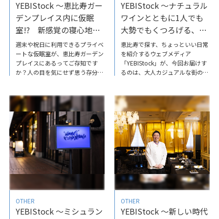
YEBIStock ～恵比寿ガー
YEBIStock ～ナチュラル
デンプレイス内に仮眠
ワインとともに1人でも
室!? 新感覚の寝心地を
大勢でもくつろげる、大
体験/Limne
人カジュアルな街の食堂
週末や祝日に利用できるプライベ
恵比寿で探す、ちょっといい日常
「Atelier LaLa」～
ートな仮眠室が、恵比寿ガーデン
を紹介するウェブメディア
プレイスにあるってご存知です
「YEBIStock」が、今回お届けす
か？人の目を気にせず思う存分マ
るのは、大人カジュアルな街の食
ットレスの寝心地を1時間も（完
堂「AtelierLaLa」扉を開けると店
全予約制）体験できるので、ここ
内は広々としていて、ある架空の
は穴場かも！？ショールームに行
映画の主人公、LaLaの〈アトリ
くと商品を買わなくてはいけない
エ〉好きな絵や雑貨、グリーンな
のでは？という気になることが多
どが随所に飾られ、どこを見渡し
いですが、Limneのショールーム
ても自宅のインテリア作りのヒン
はマットレスを体感いただくこと
トになるお洒落な空間が広がる♪
を重視しているので、レジや在庫
料理とのペアリングが楽しいナチ
も用意してないそう。新生活が始
ュラルワインとともに1人でも大
まる方や、普段何気なく使ってい
勢でもくつろげる「AtelierLaLa」
る寝具の見直しのきっかけに、い
に、ぜひ訪れてみては？ナチュラ
ろいろな商品を試してみてはいか
ルワインとともに1人でも大勢で
が？恵比寿ガーデンプレイス内に
もくつろげる、大人カジュアルな
OTHER
OTHER
仮眠室!?新感覚の寝心地を体
街の食堂「AtelierLaLa」
YEBIStock ～ミシュラン
YEBIStock ～新しい時代
験/Limne