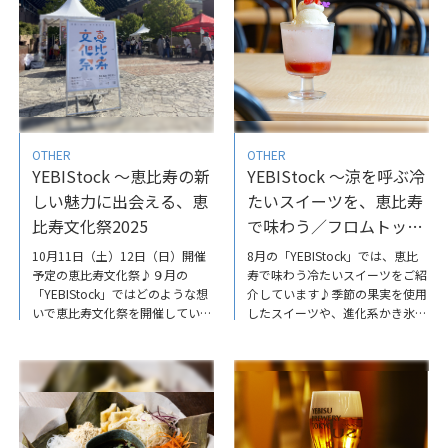
ジュを恵比寿で／ビストロエビス
OTHER
OTHER
YEBIStock ～恵比寿の新
YEBIStock ～涼を呼ぶ冷
しい魅力に出会える、恵
たいスイーツを、恵比寿
比寿文化祭2025
で味わう／フロムトッ
プ、CHAP
10月11日（土）12日（日）開催
8月の「YEBIStock」では、恵比
予定の恵比寿文化祭♪９月の
寿で味わう冷たいスイーツをご紹
「YEBIStock」ではどのような想
介しています♪季節の果実を使用
いで恵比寿文化祭を開催している
したスイーツや、進化系かき氷な
のか、また本年の見どころなど
ど、暑い夏にぴったりの一杯で、
も、担当者に語っていただいてい
涼やかなひとときはいかがでしょ
ます。ぜひご覧ください。
うか。ぜひご覧ください。
YEBIStock～恵比寿の新しい魅力
YEBIStock～涼を呼ぶ冷たいスイ
に出会える、恵比寿文化祭2025
ーツを、恵比寿で味わう／フロム
トップ、CHAP