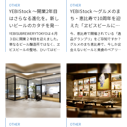
開催！上質な音楽と食を楽しむ都
OTHER
OTHER
会型フェス／
YEBIStock ～開業2年目
YEBIStock ～グルメのま
EBISUBloomin’JAZZGARDEN20
はさらなる進化を。新し
ち・恵比寿で10周年を迎
いビールのカタチを発信
えた「ヱビスビールに合
する／YEBISU BREWERY
う逸品グランプリ」
YEBISUBREWERYTOKYOは４月
今、恵比寿で開催されている「逸
TOKYO
３日に開業２年目を迎えました。
品グランプリ」をご存知ですか？
単なるビール醸造所ではなく、ヱ
グルメのまち恵比寿で、今しか出
ビスビールの聖地、ひいてはビー
会えないビールと美食のペアリン
ルの聖地でありたいーー。そんな
グを楽しめるイベントです♪イベ
想いを胸に、新たなチャレンジを
ントの発起人であり主催者でもあ
し続けているチーフエクスペリエ
る恵比寿新聞社の編集長・高橋ケ
ンスブリュワーの有友さんにこれ
ンジさんに、「逸品グランプリ」
までを振り返っての感想と、これ
の楽しみ方や、恵比寿への想いに
からの想いを伺いました✨開業を
ついてお話を伺っています！ ぜ
記念した数量限定のビールの情報
ひご覧ください。YEBIStock～グ
もお届けしています♪ぜひ、ご覧
ルメのまち・恵比寿で10周年を
ください。YEBIStock～開業2年
迎えた「ヱビスビールに合う逸品
目はさらなる進化を。新しいビー
グランプリ」
ルのカタチを発信する／
YEBISUBREWERYTOKYO
OTHER
OTHER