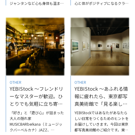
ジャンタンなど心も身体も温まる
心と体がポジティブになるクラブ
鍋料理など、オリジナリティ溢れ
ピラティスの魅力に迫りました。
る料理が堪能できます。今回は料
温かい空気感を生み出している恵
理長の小牧さんおすすめのケジャ
比寿ガーデンプレイス店の魅力に
ン（醤油漬けのカニ料理）を特集
ついて、マネージャーを務める佐
しています。恵比寿デートや友人
藤さんに語っていただいていま
との集まり、ビジネスランチにも
す。ぜひ、ご覧ください。詳しく
最適な「NORAN（ノラン）」
はこちらからYEBIStockではあな
で、ぜひ至福のひとときをお過ご
たがあなたらしい日常をつくるた
しください。体の中から健康にな
めのヒントをお届けしていますの
る、洗練の韓国料理／
で、ぜひ他の記事もチェックして
NORAN「本日のケジャン」-
みてください。
YEBIStockYEBIStockではあなた
があなたらしい日常をつくるため
OTHER
OTHER
のヒントをお届けしていますの
YEBIStock ～フレンドリ
YEBIStock ～あふれる情
で、ぜひ他の記事もチェックして
みてください。
ーなマスターが歓迎。ひ
報に疲れたら、東京都写
とりでも気軽に立ち寄れ
真美術館で「見る楽し
る「MUSIC BAR
み」をリセット
「好き」と「遊び心」が詰まった
YEBIStockではあなたがあなたら
berkana」
大人の隠れ家
しい日常をつくるためのヒントを
MUSICBARberkana（ミュージッ
お届けしていきます。今回は東京
クバーベルカナ）JAZZ、
都写真美術館のご紹介です。東京