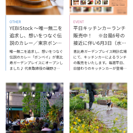
レイス店
OTHER
EVENT
YEBIStock ～唯一無二を
平日キッチンカーランチ
追求し、想いをつなぐ伝
販売中！ ※台風6号の
説のカレー／東京ボンベ
接近に伴い6月3日（水）
イ 恵比寿ガーデンプレイ
は休業
唯一無二を追求し、想いをつなぐ
恵比寿ガーデンプレイス時計広場
ス店
伝説のカレー「ボンベイ」が恵比
にて、キッチンカーによるランチ
寿ガーデンプレイスにオープンし
の販売をいたします。毎週平日、
ました♪ 代表取締役の磯野さん
日替わりのキッチンカーが登場し
に伺った、新店舗にかける想いと
ます！メニューや出店者は変わる
こだわりや、レシピの裏側につい
場合がありますので、あらかじめ
て、YEBIStockで取り上げていま
ご了承ください。※天候や時間等
すので、ぜひご覧ください。
の影響により、メニューの変更・
YEBIStock～唯一無二を追求し、
売り切れ・お休み・開催場所の変
想いをつなぐ伝説のカレー／東京
更の可能性がございます。予めご
ボンベイ恵比寿ガーデンプレイス
了承ください。出店スケジュール
店
はこちら（外部サイト）‬PDFはこ
ちら