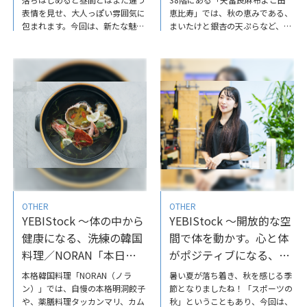
表情を見せ、大人っぽい雰囲気に
恵比寿」では、秋の恵みである、
包まれます。今回は、新たな魅力
まいたけと銀杏の天ぷらなど、厳
に触れることができる、夕暮れか
選された最高級の食材を使い、職
ら夜にかけてのおすすめコースを
人が趣向を凝らした天ぷらの数々
紹介します。夜景、ショッピン
を堪能できます。高層ビルや羽田
グ、音楽…。夕暮れからの恵比寿
空港を離発陸する飛行機の様子な
ガーデンプレイスの魅力。-
ど、38階からの夜景を一望できる
YEBIStock-恵比寿ガーデンプレイ
個室もご用意しております。大切
スYEBIStockではあなたがあなた
な家族との記念日に、仕事の会食
らしい日常をつくるためのヒント
に、デートにと、特別な日に特別
をお届けしていますので、ぜひ他
な人と訪れてみてはいかがでしょ
の記事もチェックしてみてくださ
うか。極上の天ぷらを五感で味わ
い。
う／天冨良麻布よこ田恵比寿「天
冨良【極】会席」-YEBIStock-恵
比寿ガーデンプレイスYEBIStock
OTHER
OTHER
ではあなたがあなたらしい日常を
YEBIStock ～体の中から
YEBIStock ～開放的な空
つくるための​ヒントをお届けして
いますので、ぜひ他の記事もチェ
健康になる、洗練の韓国
間で体を動かす。心と体
ックしてみてください。
料理／NORAN「本日の
がポジティブになる、ク
ケジャン」
ラブピラティスの魅力と
本格韓国料理「NORAN（ノラ
暑い夏が落ち着き、秋を感じる季
は？
ン）」では、自慢の本格明洞餃子
節となりましたね！「スポーツの
や、薬膳料理タッカンマリ、カム
秋」ということもあり、今回は、