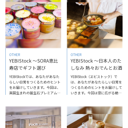
台牛、フィレ、サーロイン等、さ
ワークでお疲れの方まで、幅広い
まざまな部位を“ステーキスタイ
方々に、人気の高い商品です。大
ル”で堪能できる新しいスタイル
切な方への贈り物や、自分へのご
のステーキレストランです。夜景
褒美として、いかがでしょうか
を間近で楽しめる窓際のカウンタ
♪NEUTRALWORKS.EBISUでは、
ー席や、会食に最適な個室もご用
心と体を整えるアイテムを多数ラ
意されているので、大切な人との
インナップしています。詳しくは
特別なディナーにいかがでしょう
こちらから
か。詳しくはこちらから
OTHER
OTHER
YEBIStock ～SORA恵比
YEBIStock ～日本人のた
寿店でギフト選び
しなみ 熱々おでんとお酒
YEBIStockでは、あなたがあなた
YEBIStock（ヱビストック）で
らしい日常をつくるためのヒント
は、あなたがあなたらしい日常を
をお届けしていきます。今回は、
つくるための​ヒントをお届けして
英国生まれの誕生石プレミアムキ
いきます。今回は窓に広がる絶景
ャンドルをご紹介します。キャン
とともに、ワンランク上のおでん
ドルには天然由来の植物エキスや
を楽しめる、おでん専門店『こん
有機ハーブ、スパイス、花、エッ
ぶや』のご紹介です。大根、玉子
センシャルオイルを使用し、トッ
など定番はもちろん、手作りのつ
プには宝石を散りばめたような華
みれやつくね、珍しいトマト、冬
やかなデコレーションが施されて
季には鱈の白子や牡蠣といった海