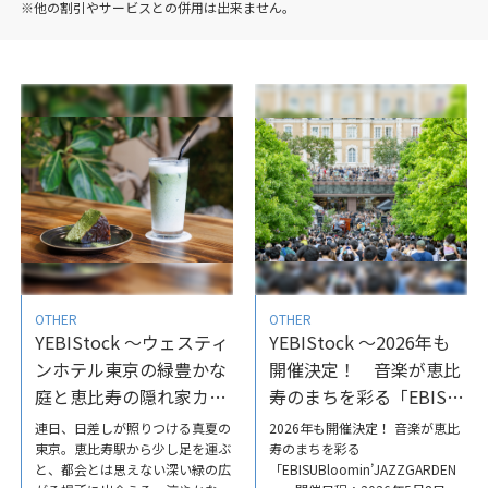
※他の割引やサービスとの併用は出来ません。
OTHER
OTHER
YEBIStock ～ウェスティ
YEBIStock ～2026年も
ンホテル東京の緑豊かな
開催決定！ 音楽が恵比
庭と恵比寿の隠れ家カフ
寿のまちを彩る「EBISU
ェで過ごす、涼やかなひ
Bloomin’ JAZZ
連日、日差しが照りつける真夏の
2026年も開催決定！ 音楽が恵比
ととき
GARDEN」
東京。恵比寿駅から少し足を運ぶ
寿のまちを彩る
と、都会とは思えない深い緑の広
「EBISUBloomin’JAZZGARDEN