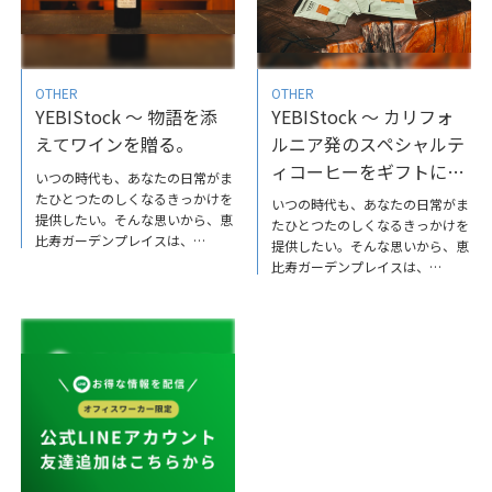
ンターでは気に入った酒をその場
い。YEBIStock～恵比寿で子ども
で楽しむことができる「お福酒造
を虜にする商品たち
を知っていただく3種飲み比べセ
ット」などがあり、おすすめです
♪詳しくはこちらからYEBIStock
OTHER
OTHER
～恵比寿で新潟の日本酒探し
YEBIStock ～ 物語を添
YEBIStock ～ カリフォ
えてワインを贈る。
ルニア発のスペシャルテ
ィコーヒーをギフトに選
いつの時代も、あなたの日常がま
ぶ
たひとつたのしくなるきっかけを
いつの時代も、あなたの日常がま
提供したい。そんな思いから、恵
たひとつたのしくなるきっかけを
比寿ガーデンプレイスは、
提供したい。そんな思いから、恵
YEBIStock（ヱビストック）を立
比寿ガーデンプレイスは、
ち上げ、あなたがあなたらしい日
YEBIStock（ヱビストック）を立
常をつくるための​ヒントをお届け
ち上げ、あなたがあなたらしい日
していきます。本日は、接待や会
常をつくるための​ヒントをお届け
食が多いこの季節に、おすすめの
していきます。お世話になってい
上質なワインをご紹介します。大
る人に、日頃の感謝の気持ちを伝
切な方や、取引先に手土産とし
えるとき、プチギフトを一緒に贈
て、ワインを贈るときには、フラ
ってみるのはいかがでしょうか。
ンスワインに詳しいソムリエがい
一段と寒くなるこの季節におすす
るお店で相談してみてはいかがで
めのアイテムをご紹介します。
しょうか。YEBIStock～物語を添
YEBIStock～カリフォルニア発の
えてワインを贈る。