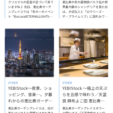
体験の場に
「ロウリーズ・ザ・プラ
クリスマスの足音が近づいて来て
恵比寿の冬の風物詩バカラ社の世
イムリブ」
いますね♪ 先日、恵比寿ガーデ
界最大級のシャンデリアを見た日
ンプレイスでは「冬の一大イベン
は、大切な人と「ロウリーズ・
ト「BaccaratETERNALLIGHTS-歓
ザ・プライムリブ」に訪れみては
びのかたち-」の内覧会に、地域
いかがですか。ゆったりとした空
の子どもたちを招待しまし
間で、本場の味を堪能できます。
た。 恵比寿エリアのまちづくり
ホスピタリティあふれる空間で、
や地域活動を担当する弊社（サッ
特別な日のディナーを／「ロウリ
ポロ不動産開発株式会社）社員
ーズ・ザ・プライムリブ」-
が、その想いを語っています。ぜ
YEBIStock-恵比寿ガーデンプレイ
ひご覧ください。YEBIStock～恵
スYEBIStockではあなたがあなた
比寿の冬を彩る「バカラシャンデ
らしい日常をつくるためのヒント
リア」が、地域をつなぐ体験の場
をお届けしていますので、ぜひ他
に
の記事もチェックしてみてくださ
い。
OTHER
OTHER
YEBIStock～夜景、ショ
YEBIStock ～極上の天ぷ
ッピング、音楽…。夕暮
らを五感で味わう／天冨
れからの恵比寿ガーデン
良 麻布よこ田 恵比寿
プレイスの魅力。
「天冨良【極】会席」
恵比寿ガーデンプレイスは、日が
恵比寿ガーデンプレイスタワー
落ちはじめると昼間とはまた違う
38階にある「天冨良麻布よこ田