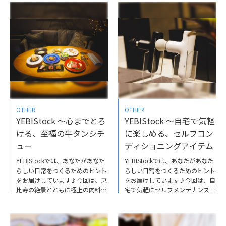
能できる本格ワインバー1dL（イ
挽きたてのフレッシュピーナッツ
チデシリットル）のご紹介です。
バターのご紹介です。専用マシー
シェフもソムリエも素敵なお２人
ンで作るのでフレッシュかつ、無
なので、ぜひ訪れてみてください
塩・無糖。添加物も一切不使用で
ね！ YEBIStockではあなたがあな
健康意識の高い方にも人気の商品
たらしい日常をつくるためのヒン
です。クラッカーと合わせれば見
トをお届けしていますので、ぜひ
た目も華やかなホームパーティー
他の記事もチェックしてみてくだ
の一品となります。料理に深みや
さい。詳しくはこちらから
旨みをもたらし、アレンジの幅が
広がるので、ぜひ試してみてはい
かがでしょうか。詳しくはこちら
OTHER
OTHER
から
YEBIStock ～心までとろ
YEBIStock ～自宅で気軽
ける、至福の牛タンシチ
に楽しめる、セルフコン
ュー
ディショニングアイテム
YEBIStockでは、あなたがあなた
YEBIStockでは、あなたがあなた
らしい日常をつくるためのヒント
らしい日常をつくるためのヒント
をお届けしています♪今回は、恵
をお届けしています♪今回は、自
比寿の絶景とともに極上の肉料理
宅で気軽にセルフメンテナンスが
を味わえる「THEKINTAN」をご紹
できる「MYTREXREBIVEAIR」の
介します。熟成した牛タンや、和
ご紹介です。筋肉のケアとしてト
牛赤身肉、ミスジ、A5ランク仙
レーニングされる方から、デスク