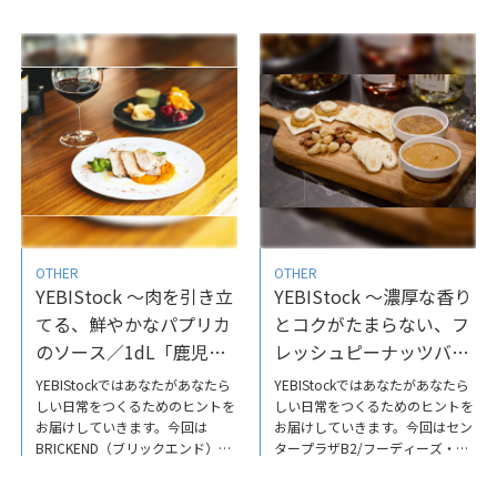
CITYPOPを中心にレコードを上
都写真美術館ではテーマに沿って
質なスピーカーで聴きながら豊富
選び抜かれた名品を定期的に紹介
なお酒を楽しめるBarJR山手線を
しています。あふれる情報に疲れ
見下ろせる窓際に延びる約11ｍ
たら、東京都写真美術館で「見る
の一枚板のバーカウンターで一杯
楽しみ」をリセットしてはいかが
から楽しめます。今回は、自分の
でしょうか。詳しくはこちらから
好きなものを詰め込んだお店にし
たかったというオーナーにお話を
伺いました。ぜひ、ご覧くださ
い。詳しくはこちらから
YEBIStockではあなたがあなたら
しい日常をつくるためのヒントを
お届けしていますので、ぜひ他の
OTHER
OTHER
記事もチェックしてみてくださ
YEBIStock ～肉を引き立
YEBIStock ～濃厚な香り
い。
てる、鮮やかなパプリカ
とコクがたまらない、フ
のソース／1dL「鹿児島
レッシュピーナッツバタ
県産黒豚ロースのロース
ー
YEBIStockではあなたがあなたら
YEBIStockではあなたがあなたら
ト」
しい日常をつくるためのヒントを
しい日常をつくるためのヒントを
お届けしていきます。今回は
お届けしていきます。今回はセン
BRICKEND（ブリックエンド）
タープラザB2/フーディーズ・ガ
で、15時から深夜まで、お料理
ーデン「セントラルスクエア」の
に合わせたお酒のペアリングを堪
濃厚な香りとコクがたまらない、