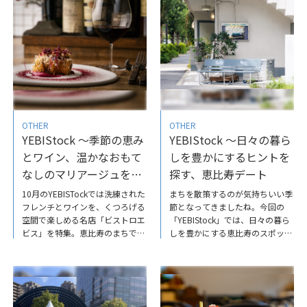
ンプレイスのクリスマスデート
会のオアシス「サッポロ広場」が
育む、恵比寿の魅力
OTHER
OTHER
YEBIStock ～季節の恵み
YEBIStock ～日々の暮ら
とワイン、温かなおもて
しを豊かにするヒントを
なしのマリアージュを恵
探す、恵比寿デート
比寿で／ビストロエビス
10月のYEBISTockでは洗練された
まちを散策するのが気持ちいい季
フレンチとワインを、くつろげる
節となってきましたね。今回の
空間で楽しめる名店「ビストロエ
「YEBIStock」では、日々の暮ら
ビス」を特集。恵比寿のまちで、
しを豊かにする恵比寿のスポット
15年愛されている名店の魅力を
巡りを、ご紹介しています。ぜ
お届けしています。ぜひご覧くだ
ひ、ご覧ください。YEBIStock～
さい。ぜひご覧ください。
日々の暮らしを豊かにするヒント
YEBIStock～季節の恵みとワイ
を探す、恵比寿デート
ン、温かなおもてなしのマリアー