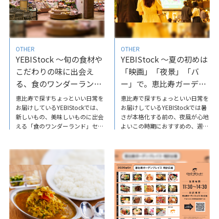
OTHER
OTHER
YEBIStock ～旬の食材や
YEBIStock ～夏の初めは
こだわりの味に出会え
「映画」「夜景」「バ
る、食のワンダーランド
ー」で。恵比寿ガーデン
／セントラルスクエア 恵
プレイスの週末大人デー
恵比寿で探すちょっといい日常を
恵比寿で探すちょっといい日常を
比寿ガーデンプレイス店
ト
お届けしているYEBIStockでは、
お届けしているYEBIStockでは暑
新しいもの、美味しいものに出会
さが本格化する前の、夜風が心地
える「食のワンダーランド」セン
よいこの時期におすすめの、週末
トラルスクエア恵比寿ガーデンプ
大人デートをご紹介しています。
レイス店の魅力をお届けしていま
ぜひ、恵比寿に、大切な人と訪れ
す。豊富な品揃えと、こだわりの
てみてはいかがでしょうか。
食材、オープンキッチンなどがあ
YEBIStock～夏の初めは「映画」
り、時間を忘れてお買い物を楽し
「夜景」「バー」で。恵比寿ガー
めるお店です。詳しくは、こちら
デンプレイスの週末大人デート
の記事をご覧ださい。YEBIStock
～旬の食材やこだわりの味に出会
える、食のワンダーランド／セン
トラルスクエア恵比寿ガーデンプ