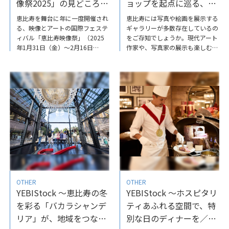
像祭2025」の見どころや
ョップを起点に巡る、ア
楽しみ方をナビゲート
ートなまち・恵比寿／
恵比寿を舞台に年に一度開催され
恵比寿には写真や絵画を展示する
NADiff BAITEN
る、映像とアートの国際フェステ
ギャラリーが多数存在しているの
ィバル「恵比寿映像祭」（2025
をご存知でしょうか。現代アート
年1月31日（金）〜2月16日
作家や、写真家の展示も楽しむ、
（日）に開催）見どころは？アー
そんなアート巡りができるのは恵
トに詳しくなくても楽しめる？担
比寿のまちならではですね♪ 今
当キュレーターのひとり、東京都
回は、多くの写真好きを虜にして
写真美術館学芸員の田坂博子さん
いる「東京都写真美術館」の2階
と、長年同イベントに参加してき
にある「NADiffBAITEN（ナディ
た、現代アートに造詣の深いアー
ッフバイテン）」を特集しまし
トプロデューサーの住吉智恵さん
た。 写真好きで詳しい方から、
に、恵比寿映像祭の楽しみ方を伺
ふらりと立ち寄っていただいた方
いました。詳しくは、こちらのイ
も、楽しめるミュージアムショッ
ンタビュー記事をご覧ださい。年
プになっています。ぜひご覧くだ
に１度の「お祭り」！「恵比寿映
さい。YEBIStock～東京都写真美
像祭2025」の見どころや楽しみ
術館のミュージアムショップを起
方をナビゲート-YEBIStock
点に巡る、アートなまち・恵比寿
OTHER
OTHER
／NADiffBAITEN
YEBIStock ～恵比寿の冬
YEBIStock ～ホスピタリ
を彩る「バカラシャンデ
ティあふれる空間で、特
リア」が、地域をつなぐ
別な日のディナーを／