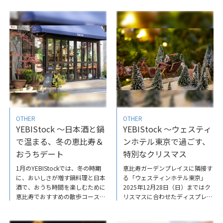
澄ます、春の恵比寿散歩／
YEBIStock～薬膳で整う、恵比寿
「RECTOHALL」「nomad」
で注目の2店／「NORAN」「羊ビ
ヨリ」
OTHER
OTHER
YEBIStock ～日本酒と鍋
YEBIStock ～ウェスティ
で温まる、冬の恵比寿＆
ンホテル東京で過ごす、
おうちデート
特別なクリスマス
1月のYEBIStockでは、冬の時期
恵比寿ガーデンプレイスに隣接す
に、おいしさが増す鍋料理と日本
る「ウェスティンホテル東京」
酒で、おうち時間を楽しむために
2025年12月28日（日）まではク
恵比寿でおすすめの散歩コースを
リスマスに合わせたディスプレイ
ご紹介しました。ぜひ、ご覧くだ
に彩られ、空間がいっそう幸福感
さい。YEBIStock～日本酒と鍋で
に包まれる。ホリデーシーズンな