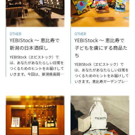
海老チリを味わって、新たな中華
める都市型店舗
の世界を感じてみてください
♪ 詳しくはこちらからYEBIStock
～プリプリ食感が美味な新感覚の
海老チリ
OTHER
OTHER
YEBIStock ～ 恵比寿で
YEBIStock ～ 恵比寿で
新潟の日本酒探し
子どもを虜にする商品た
ち
YEBIStock（ヱビストック）で
は、あなたがあなたらしい日常を
YEBIStock（ヱビストック）で
つくるための​ヒントをお届けして
は、あなたがあなたらしい日常を
いきます。今回は、新潟県長岡市
つくるための​ヒントをお届けして
で120年以上続くお福酒造が日本
いきます。恵比寿ガーデンプレイ
酒の魅力を発信するために恵比寿
スのセンタープラザ内にある
で開いたブランディングショップ
TSUTAYABOOKSTOREは、児童書
のご紹介です。店内には主力銘柄
と玩具の宝庫でもあります。お子
「お福正宗」から厳選した大吟醸
様への読み聞かせの絵本や、甥っ
酒、吟醸酒、純米酒をはじめ、
子姪っ子へのプレゼント、職場の
18品種27種類をご用意。新潟定
出産祝いにも、ピッタリな品揃え
番の“淡麗辛口”ではなく、米の旨
をしています。子供から大人まで
みと甘味を引き出したアイテムが
ワクワクする玩具や本を探したい
充実しています✨イートインカウ
時は、ぜひ一度訪れてみてくださ