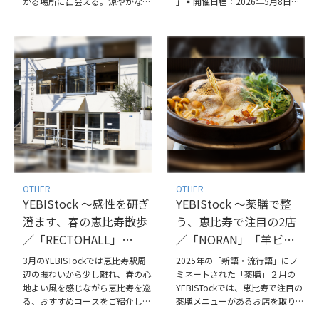
がる場所に出会える。涼やかな庭
」▪開催日程：2026年5月8日
園の散策から、やさしく心と体を
（金）〜5月10日（日）の3日間
解きほぐしてくれる隠れ家カフェ
▪会場：恵比寿ガーデンプレイス
へ。五感で「涼」を楽しむコース
全域▪入場無料（一部、有料チケ
をご紹介しています。ぜひご覧く
ット公演を除く）2026年のテー
ださいYEBIStock～ウェスティン
マは
ホテル東京の緑豊かな庭と恵比寿
「MUSIC×BEER×FOOD×GREE
の隠れ家カフェで過ごす、涼やか
N」恵比寿ガーデンプレイスを訪
なひととき
れて、素晴らしい音楽との出会い
を心ゆくまで楽しんでください♪
詳細記事はこちらYEBIStock～
2026年も開催決定！音楽が恵比
寿のまちを彩る
「EBISUBloomin’JAZZGARDEN
OTHER
OTHER
」
YEBIStock ～感性を研ぎ
YEBIStock ～薬膳で整
澄ます、春の恵比寿散歩
う、恵比寿で注目の2店
／「RECTOHALL」
／「NORAN」「羊ビヨ
「nomad」
リ」
3月のYEBISTockでは恵比寿駅周
2025年の「新語・流行語」にノ
辺の賑わいから少し離れ、春の心
ミネートされた「薬膳」２月の
地よい風を感じながら恵比寿を巡
YEBISTockでは、恵比寿で注目の
る、おすすめコースをご紹介して
薬膳メニューがあるお店を取り上
います。YEBIStock～感性を研ぎ
げました。ぜひ、ご覧ください。