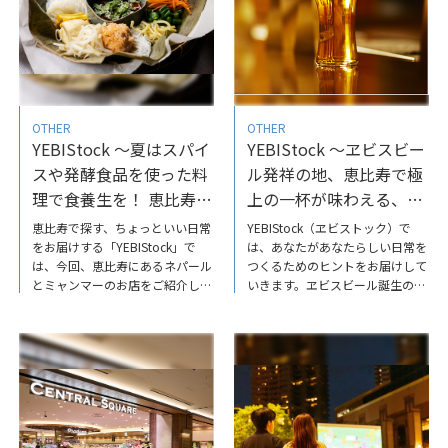
OTHER
OTHER
YEBIStock ～夏はスパイ
YEBIStock ～ヱビスビー
スや発酵食品を使った料
ル発祥の地、恵比寿で極
理で食養生を！ 恵比寿の
上の一杯が味わえる、夏
おすすめエスニックレス
のおすすめスポット4選
恵比寿で探す、ちょっといい日常
YEBIStock（ヱビストック）で
トラン2選
をお届けする「YEBIStock」で
は、あなたがあなたらしい日常を
は、今回、恵比寿にあるネパール
つくるための​ヒントをお届けして
とミャンマーのお店をご紹介して
いきます。ヱビスビール誕生の
います。ハラール対応もしている
地、恵比寿ならではの上質な時間
ため、海外からのお客様とのお食
を最高の一杯とともに。さまざま
事などでもご利用いただけます。
なシーンで楽しめるスポットを4
ぜひ、ご覧ください。YEBIStock
つご紹介。この夏、ぜひ訪れてみ
～夏はスパイスや発酵食品を使っ
て。YEBIStock～ヱビスビール発
た料理で食養生を！恵比寿のおす
祥の地、恵比寿で極上の一杯が味
すめエスニックレストラン2選
わえる、夏のおすすめスポット4
選