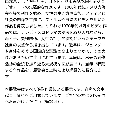
出光真子（1940–）は、日本における実験映画およびビ
デオアートの先駆的な作家です。1960年代にアメリカ滞
在を経て制作を始め、女性の生き方や家族、メディアと
社会の関係を主題に、フィルムや当時のビデオを用いた
作品を発表しました。とりわけ1970年代以降のビデオ作
品では、テレビ・メロドラマの語法を取り入れながら、
母と子、夫婦関係、女性の社会的役割といったテーマを
独自の視点から描き出しています。近年は、ジェンダー
や身体をめぐる国際的な議論の高まりのなかで、その実
践があらためて注目されています。本展は、出光の創作
活動の全貌を振り返る大規模な回顧展です。当館で収蔵
する全作品を、展覧会と上映により網羅的に紹介しま
す。
本展覧会はすべて映像作品による展示です。音声の文字
起こし資料をご用意しています。ご希望の方は２階受付
へお声がけください（筆談可）。