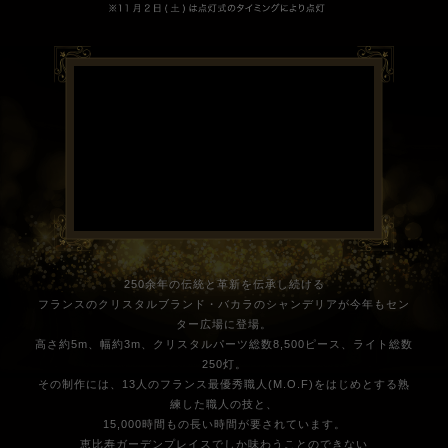
250余年の伝統と革新を伝承し続ける
フランスのクリスタルブランド・バカラのシャンデリアが今年もセン
ター広場に登場。
高さ約5m、幅約3m、クリスタルパーツ総数8,500ピース、ライト総数
250灯。
その制作には、13人のフランス最優秀職人(M.O.F)をはじめとする熟
練した職人の技と、
15,000時間もの長い時間が要されています。
恵比寿ガーデンプレイスでしか味わうことのできない